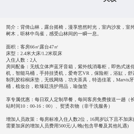
简介：背倚山林，露台摇椅，漫享悠然时光，室内沙发，室
树⽊，听林中⻦雀，感受⼭林间的⼀瞬⼀息。
面积：客房66㎡露台47㎡
床型：2.4米大床/1.2米双床
入住人数：2人
房间配备：无线立体声蓝牙音箱，紫外线消毒柜，即热式迷
机，智能马桶，手持挂烫机，爱奇艺VR，保险柜，浴缸，舒
制乳胶棕榈床垫，无线网络，功夫茶具，特选佳茗，Marvi
桶，梳妆台，欧臻廷洗护用品，瑜伽垫
享专属优惠：每日双人定制早餐，每间客房免费接送一趟（长
站时间10：00-16：00）、熨烫衣物（非干洗服务）
增加人员政策：每房标准入住人数2位，16周岁以下且不加床的
需要加床的增加人员费用500元/人/晚(包含早餐及其他礼遇)